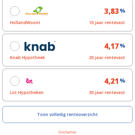
Looptijdrente
Vraag offerte aan
3,83
%
Toon in overzicht
HollandWoont
10 jaar rentevast
Looptijdrente
Vraag offerte aan
4,17
%
Toon in overzicht
Knab Hypotheek
20 jaar rentevast
Looptijdrente
Vraag offerte aan
4,21
%
Toon in overzicht
Lot Hypotheken
30 jaar rentevast
Looptijdrente
Vraag offerte aan
Toon volledig renteoverzicht
Toon in overzicht
Disclaimer