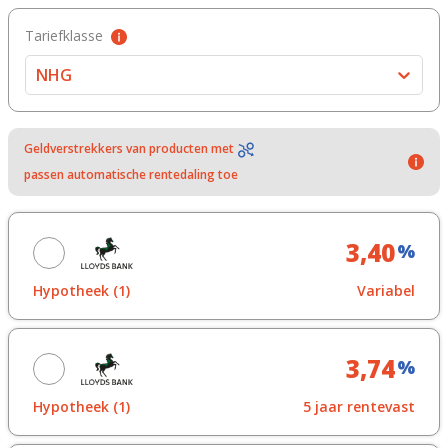
Tariefklasse
NHG
Geldverstrekkers van producten met
passen automatische rentedaling toe
3,40
%
Hypotheek (1)
Variabel
Vraag offerte aan
3,74
%
Toon in overzicht
Hypotheek (1)
5 jaar rentevast